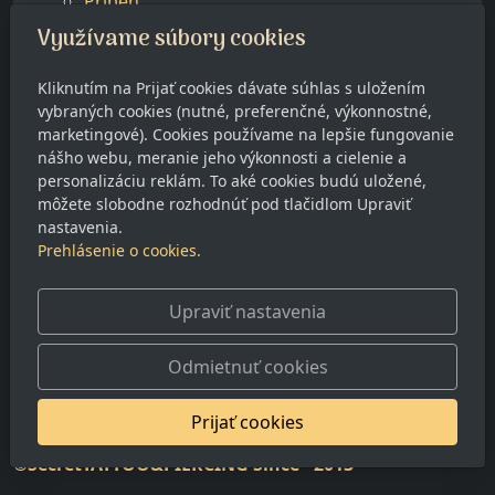
Příběh
Stiahnuť
Využívame súbory cookies
SecretTATTOO&PIERCING
Mapa webu
Kliknutím na Prijať cookies dávate súhlas s uložením
Vyhľadávanie
vybraných cookies (nutné, preferenčné, výkonnostné,
marketingové). Cookies používame na lepšie fungovanie
nášho webu, meranie jeho výkonnosti a cielenie a
personalizáciu reklám. To aké cookies budú uložené,
môžete slobodne rozhodnúť pod tlačidlom Upraviť
nastavenia.
Prehlásenie o cookies.
Upraviť nastavenia
Odmietnuť cookies
Prijať cookies
©
SecretTATTOO&PIERCING Since *2013*